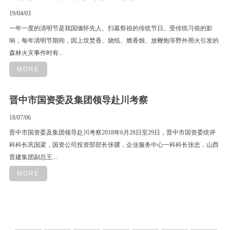
19/04/03
一年一度的清明节是我国缅怀先人、扫墓祭祖的传统节日。受传统习俗的影
响，每年清明节期间，因上坟焚香、烧纸、燃香烛、放鞭炮等野外用火引发的
森林火灾事件时有...
MORE
晋中市国资委及集团领导赴川考察
18/07/06
晋中市国资委及集团领导赴川考察2018年6月28日至29日，晋中市国资委统评
科科长巩国梁，国资公司投资部部长张骥，企业服务中心一科科长张忠，山西
晋建集团副总王...
MORE