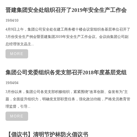
晋建集团安全处组织召开了2019年安全生产工作会
议
19/04/10
4月9日上午，集团公司安全处在建工商务楼十楼会议室组织各基层单位召开了
3月份安全生产例会暨晋建集团2019年安全生产工作会议。会议由集团公司副
总经理张文晶主...
MORE
集团公司党委组织各党支部召开2018年度基层党组
织组织生活会及开展民主评议党员
19/04/04
3月份以来，集团公司各党支部积极组织，紧紧围绕“改革创新、奋发有为”主
题，全面提升组织力，明确党支部职责任务，强化政治功能，严格党员教育管
理监督，引导...
MORE
【倡议书】清明节护林防火倡议书