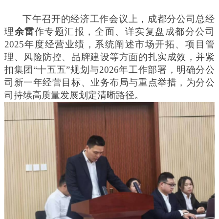
下午召开的经济工作会议上，成都分公司总经
理
余雷
作专题汇报，全面、详实复盘成都分公司
2025年度经营业绩，系统阐述市场开拓、项目管
理、风险防控、品牌建设等方面的扎实成效，并紧
扣集团“十五五”规划与2026年工作部署，明确分公
司新一年经营目标、业务布局与重点举措，为分公
司持续高质量发展划定清晰路径。