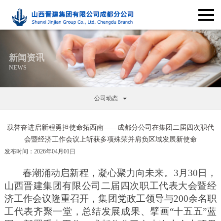
新闻资讯
NEWS
公司动态
载誉奋进启新程勇担使命拓西南——成都分公司在集团二届四次职代
会暨经济工作会议上斩获多项殊荣并肩负区域发展新使命
发布时间：2026年04月01日
春潮涌动启新程，凝心聚力向未来。
3月30日，
山西晋建集团有限公司二届四次职工代表大会暨经
济工作会议隆重召开，集团党政工领导与200余名职
工代表齐聚一堂，总结发展成果、擘画“十五五”蓝